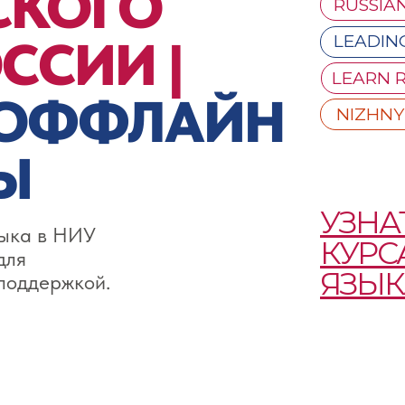
СКОГО
RUSSIA
ССИИ |
LEADIN
LEARN 
 ОФФЛАЙН
NIZHN
Ы
УЗНА
зыка в НИУ
КУРС
для
ЯЗЫК
 поддержкой.