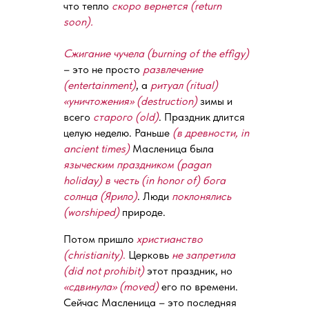
что тепло
скоро вернется (return
soon).
Сжигание чучела (burning of the effigy)
– это не просто
развлечение
(entertainment)
, а
ритуал (ritual)
«уничтожения» (destruction)
зимы и
всего
старого (old)
. Праздник длится
целую неделю. Раньше
(в древности, in
ancient times)
Масленица была
языческим праздником (pagan
holiday) в честь (in honor of) бога
солнца (Ярило)
. Люди
поклонялись
(worshiped)
природе.
Потом пришло
христианство
(christianity)
.
Церковь
не запретила
(did not prohibit)
этот праздник, но
«сдвинула» (moved)
его по времени.
Сейчас Масленица – это последняя