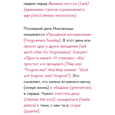
неделя перед
Великим постом (Lent)
(временем строгих ограничений в
еде (strict dietary restrictions).
Последний день Масленицы
называется
«
Прощёное воскресенье»
(Forgiveness Sunday)
.
В этот день все
просят друг у друга прощения (ask
each other for forgiveness). Говорят:
«Прости меня!». И отвечают: «Бог
простит, и я прощаю!» (They say:
"Forgive me!" And they answer: "God
will forgive, and I forgive!").
Это
означает, что нельзя встречать весну
(новую жизнь) с
обидами (grievances)
в сердце. Нужно
очистить душу
(cleanse the soul), помириться (make
peace)
с теми, с кем ты в
ссоре
(quarrel).